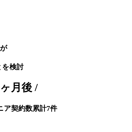
るが
、
とを検討
ヶ月後 /